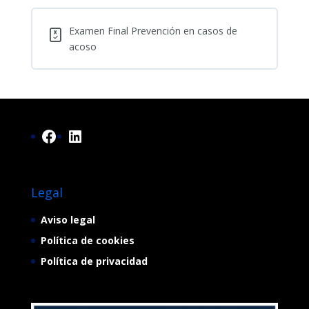
Procedimiento
de
actuación
Examen Final Prevención en casos de
ante
un
acoso
posible
caso
de
acoso
Facebook
LinkedIn
Legal
Aviso legal
Política de cookies
Política de privacidad