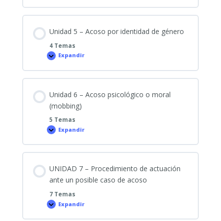
4
–
Acoso
por
razón
Unidad 5 – Acoso por identidad de género
de
sexo
4 Temas
(sexista)
Expandir
Unidad
5
–
Acoso
por
identidad
Unidad 6 – Acoso psicológico o moral
de
género
(mobbing)
5 Temas
Expandir
Unidad
6
–
Acoso
psicológico
o
UNIDAD 7 – Procedimiento de actuación
moral
(mobbing)
ante un posible caso de acoso
7 Temas
Expandir
UNIDAD
7
–