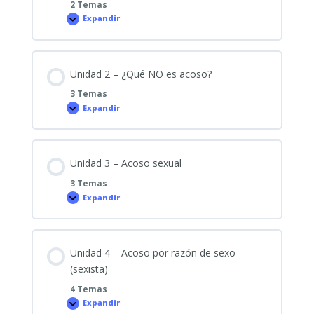
2 Temas
Expandir
Unidad
1
–
¿Qué
es
el
Unidad 2 – ¿Qué NO es acoso?
acoso?
3 Temas
Expandir
Unidad
2
–
¿Qué
NO
es
Unidad 3 – Acoso sexual
acoso?
3 Temas
Expandir
Unidad
3
–
Acoso
sexual
Unidad 4 – Acoso por razón de sexo
(sexista)
4 Temas
Expandir
Unidad